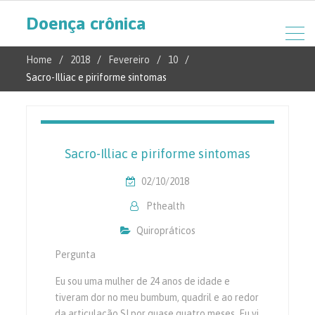
Doença crônica
Home
2018
Fevereiro
10
Sacro-Illiac e piriforme sintomas
Sacro-Illiac e piriforme sintomas
02/10/2018
Pthealth
Quiropráticos
Pergunta
Eu sou uma mulher de 24 anos de idade e
tiveram dor no meu bumbum, quadril e ao redor
da articulação SI por quase quatro meses. Eu vi